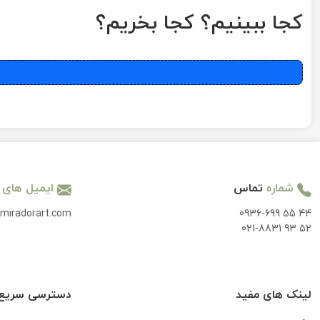
کجا ببینیم؟ کجا بخریم؟
شماره
تماس
ایمیل های
miradorart.com
0936-699 55 44
021-8831 93 52
لینک های مفید
دسترسی سریع