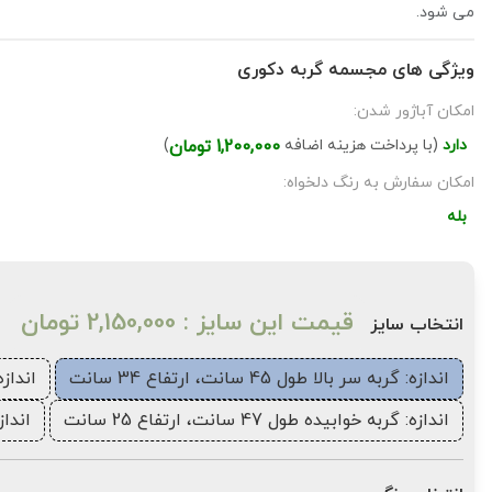
می شود.
ویژگی های مجسمه گربه دکوری
امکان آباژور شدن:
دارد
(با پرداخت هزینه اضافه
1,200,000 تومان
)
امکان سفارش به رنگ دلخواه:
بله
جهت بزرگنمایی تصویر دابل کلیک نمایید.
قیمت این سایز : 2,150,000 تومان
انتخاب سایز
اندازه: گربه سر بالا طول 45 سانت، ارتفاع 34 سانت
اندازه: گر
اندازه: گربه خوابیده طول 47 سانت، ارتفاع 25 سانت
اندازه: 