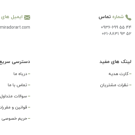
شماره
تماس
ایمیل های
miradorart.com
0936-699 55 44
021-8831 93 52
لینک های مفید
دسترسی سریع
کارت هدیه
درباه ما
نظرات مشتریان
تماس با ما
سوالات متداول
قوانین و مقررا
حریم خصوصی