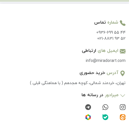
شماره
تماس
0936-699 55 44
021-8831 93 52
ایمیل های
ارتباطی
info@miradorart.com
آدرس
خرید حضوری
تهران، خردمند شمالی، کوچه هجدهم ( با هماهنگی قبلی )
میرادور
در رسانه ها