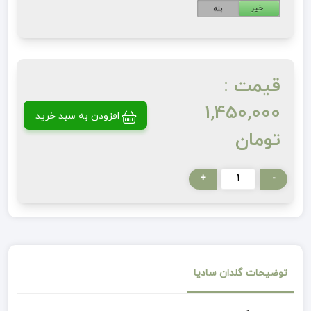
خیر
بله
قیمت :
1,450,000
افزودن به سبد خرید
تومان
+
-
توضیحات گلدان سادیا