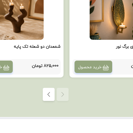
 برگ نور
شمعدان دو شعله تک پایه
825,000 تومان
خرید محصول
خ