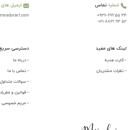
شماره
تماس
ایمیل های
miradorart.com
0936-699 55 44
021-8831 93 52
لینک های مفید
دسترسی سریع
کارت هدیه
درباه ما
نظرات مشتریان
تماس با ما
سوالات متداول
قوانین و مقررا
حریم خصوصی