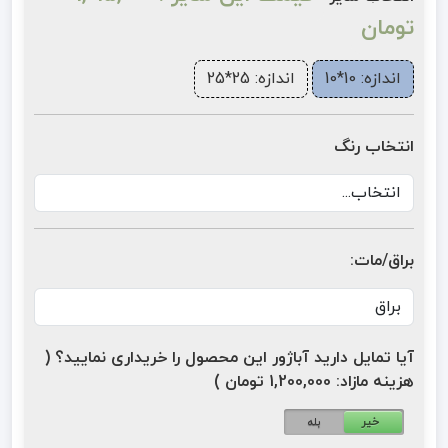
تومان
اندازه: 10*10
اندازه: 25*25
انتخاب رنگ
براق/مات:
آیا تمایل دارید آباژور این محصول را خریداری نمایید؟ (
هزینه مازاد: 1,200,000 تومان )
خیر
بله