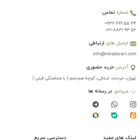
شماره
تماس
0936-699 55 44
021-8831 93 52
ایمیل های
ارتباطی
info@miradorart.com
آدرس
خرید حضوری
تهران، خردمند شمالی، کوچه هجدهم ( با هماهنگی قبلی )
میرادور
در رسانه ها
لینک های مفید
دسترسی سریع