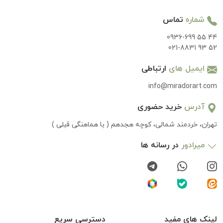
شماره
تماس
0936-699 55 44
021-8831 93 52
ایمیل های
ارتباطی
info@miradorart.com
آدرس
خرید حضوری
تهران، خردمند شمالی، کوچه هجدهم ( با هماهنگی قبلی )
میرادور
در رسانه ها
لینک های مفید
دسترسی سریع