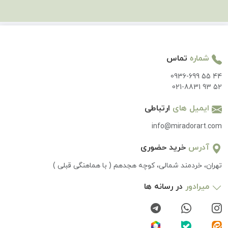
شماره
تماس
0936-699 55 44
021-8831 93 52
ایمیل های
ارتباطی
info@miradorart.com
آدرس
خرید حضوری
تهران، خردمند شمالی، کوچه هجدهم ( با هماهنگی قبلی )
میرادور
در رسانه ها