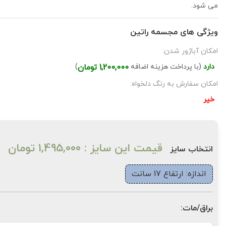
می شود.
ویژگی های مجسمه راتین
امکان آباژور شدن:
دارد
(با پرداخت هزینه اضافه
1,200,000 تومان
)
امکان سفارش به رنگ دلخواه:
خیر
قیمت این سایز : 1,495,000 تومان
انتخاب سایز
اندازه: ارتفاع 17 سانت
براق/مات: