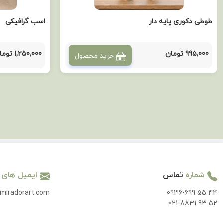
طوطی دکوری پایه دار
اسب گرافیکی
995,000 تومان
1,250,000 تومان
خرید محصول
شماره
تماس
ایمیل های
miradorart.com
0936-699 55 44
021-8831 93 52