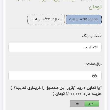
تومان
اندازه: 15*8 سانت
اندازه: 24*10 سانت
انتخاب رنگ
براق/مات:
آیا تمایل دارید آباژور این محصول را خریداری نمایید؟ (
هزینه مازاد: 1,200,000 تومان )
خیر
بله