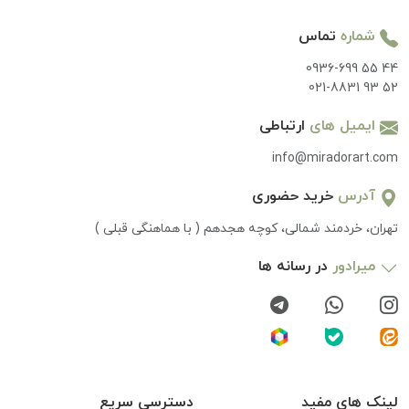
شماره
تماس
0936-699 55 44
021-8831 93 52
ایمیل های
ارتباطی
info@miradorart.com
آدرس
خرید حضوری
تهران، خردمند شمالی، کوچه هجدهم ( با هماهنگی قبلی )
میرادور
در رسانه ها
لینک های مفید
دسترسی سریع