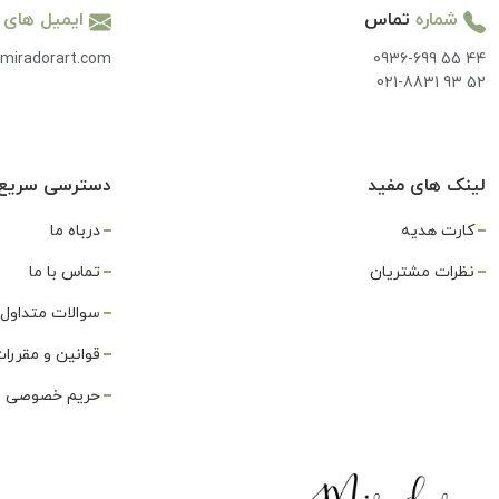
شماره
تماس
ایمیل های
miradorart.com
0936-699 55 44
021-8831 93 52
لینک های مفید
دسترسی سریع
کارت هدیه
درباه ما
نظرات مشتریان
تماس با ما
سوالات متداول
قوانین و مقررا
حریم خصوصی