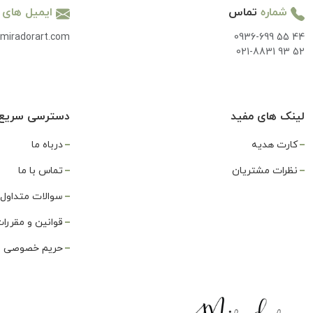
شماره
تماس
ایمیل های
miradorart.com
0936-699 55 44
021-8831 93 52
لینک های مفید
دسترسی سریع
کارت هدیه
درباه ما
نظرات مشتریان
تماس با ما
سوالات متداول
قوانین و مقررا
حریم خصوصی