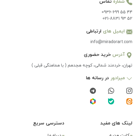
شماره
تماس
0936-699 55 44
021-8831 93 52
ایمیل های
ارتباطی
info@miradorart.com
آدرس
خرید حضوری
تهران، خردمند شمالی، کوچه هجدهم ( با هماهنگی قبلی )
میرادور
در رسانه ها
لینک های مفید
دسترسی سریع
کارت هدیه
درباه ما