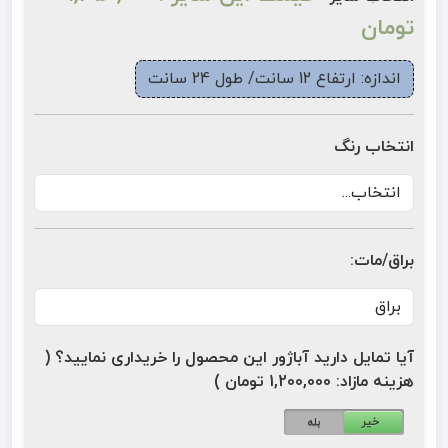
تومان
اندازه: ارتفاع 12 سانت/ طول 24 سانت
انتخاب رنگ
براق/مات:
آیا تمایل دارید آباژور این محصول را خریداری نمایید؟ (
هزینه مازاد: 1,200,000 تومان )
خیر
بله