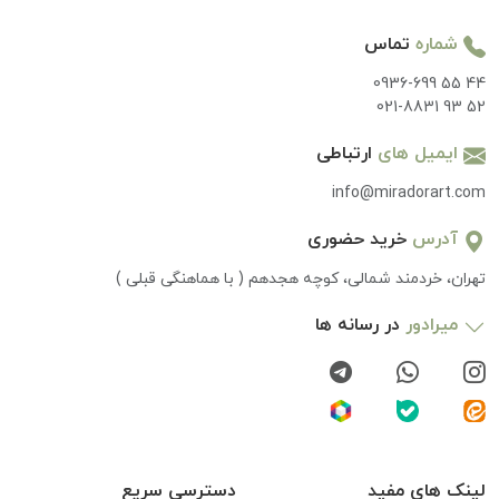
شماره
تماس
0936-699 55 44
021-8831 93 52
ایمیل های
ارتباطی
info@miradorart.com
آدرس
خرید حضوری
تهران، خردمند شمالی، کوچه هجدهم ( با هماهنگی قبلی )
میرادور
در رسانه ها
لینک های مفید
دسترسی سریع