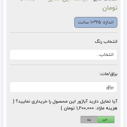
تومان
اندازه: 25*10 سانت
انتخاب رنگ
براق/مات:
آیا تمایل دارید آباژور این محصول را خریداری نمایید؟ (
هزینه مازاد: 1,200,000 تومان )
خیر
بله