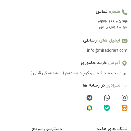
شماره
تماس
0936-699 55 44
021-8831 93 52
ایمیل های
ارتباطی
info@miradorart.com
آدرس
خرید حضوری
تهران، خردمند شمالی، کوچه هجدهم ( با هماهنگی قبلی )
میرادور
در رسانه ها
لینک های مفید
دسترسی سریع