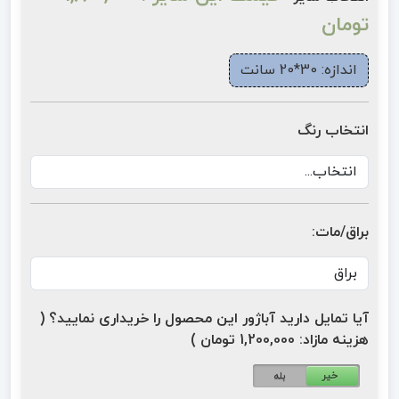
تومان
اندازه: 30*20 سانت
انتخاب رنگ
براق/مات:
آیا تمایل دارید آباژور این محصول را خریداری نمایید؟ (
هزینه مازاد: 1,200,000 تومان )
خیر
بله