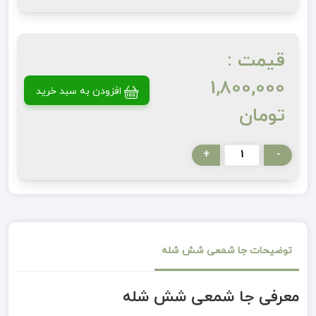
قیمت :
1,800,000
افزودن به سبد خرید
تومان
+
-
توضیحات جا شمعی شش شله
معرفی جا شمعی شش شله