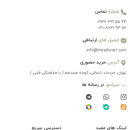
شماره
تماس
0936-699 55 44
021-8831 93 52
ایمیل های
ارتباطی
info@miradorart.com
آدرس
خرید حضوری
تهران، خردمند شمالی، کوچه هجدهم ( با هماهنگی قبلی )
میرادور
در رسانه ها
لینک های مفید
دسترسی سریع