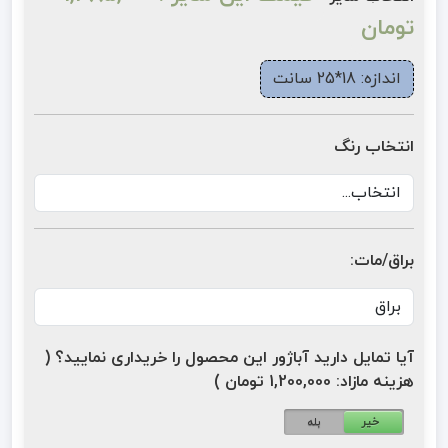
تومان
اندازه: 18*25 سانت
انتخاب رنگ
براق/مات:
آیا تمایل دارید آباژور این محصول را خریداری نمایید؟ (
هزینه مازاد: 1,200,000 تومان )
خیر
بله