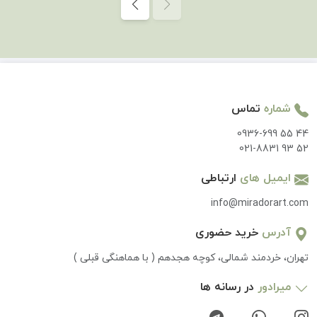
شماره
تماس
0936-699 55 44
021-8831 93 52
ایمیل های
ارتباطی
info@miradorart.com
آدرس
خرید حضوری
تهران، خردمند شمالی، کوچه هجدهم ( با هماهنگی قبلی )
میرادور
در رسانه ها