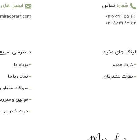
شماره
تماس
ایمیل های
miradorart.com
0936-699 55 44
021-8831 93 52
لینک های مفید
دسترسی سریع
کارت هدیه
درباه ما
نظرات مشتریان
تماس با ما
سوالات متداول
قوانین و مقررا
حریم خصوصی