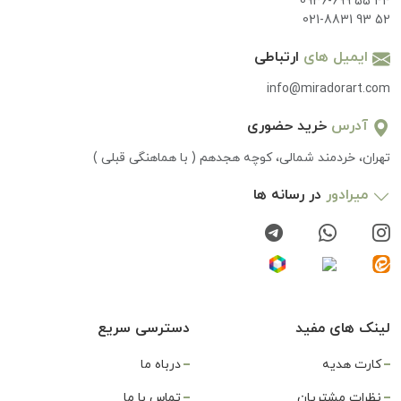
0936-699 55 44
021-8831 93 52
ایمیل های
ارتباطی
info@miradorart.com
آدرس
خرید حضوری
تهران، خردمند شمالی، کوچه هجدهم ( با هماهنگی قبلی )
میرادور
در رسانه ها
لینک های مفید
دسترسی سریع
کارت هدیه
درباه ما
نظرات مشتریان
تماس با ما