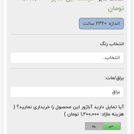
تومان
اندازه: 20*21 سانت
انتخاب رنگ
براق/مات:
آیا تمایل دارید آباژور این محصول را خریداری نمایید؟ (
هزینه مازاد: 1,200,000 تومان )
خیر
بله