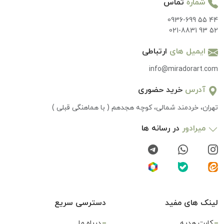
شماره
تماس
0936-699 55 44
021-8831 93 52
ایمیل های
ارتباطی
info@miradorart.com
آدرس
خرید حضوری
تهران، خردمند شمالی، کوچه هجدهم ( با هماهنگی قبلی )
میرادور
در رسانه ها
لینک های مفید
دسترسی سریع
کارت هدیه
درباه ما