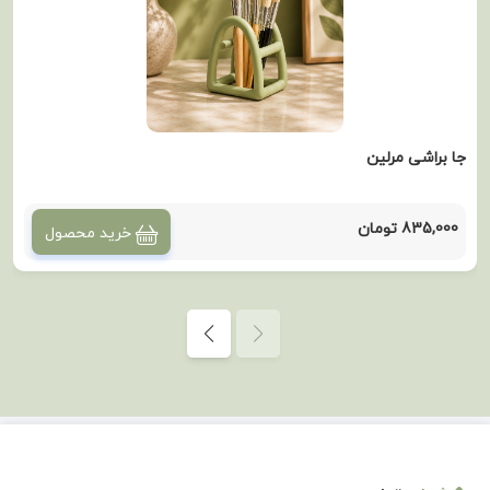
جا براشی مرلین
835,000 تومان
خرید محصول