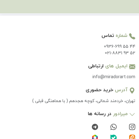
شماره
تماس
0936-699 55 44
021-8831 93 52
ایمیل های
ارتباطی
info@miradorart.com
آدرس
خرید حضوری
تهران، خردمند شمالی، کوچه هجدهم ( با هماهنگی قبلی )
میرادور
در رسانه ها