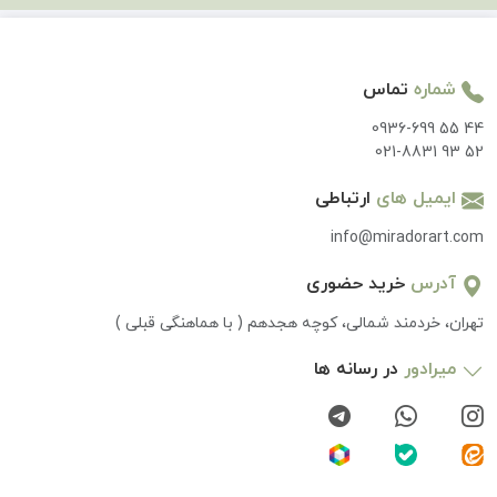
شماره
تماس
0936-699 55 44
021-8831 93 52
ایمیل های
ارتباطی
info@miradorart.com
آدرس
خرید حضوری
تهران، خردمند شمالی، کوچه هجدهم ( با هماهنگی قبلی )
میرادور
در رسانه ها