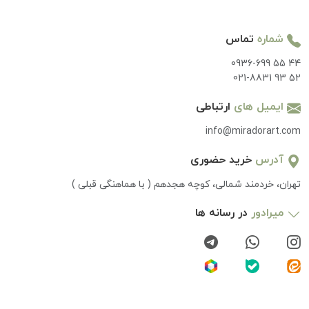
شماره
تماس
0936-699 55 44
021-8831 93 52
ایمیل های
ارتباطی
info@miradorart.com
آدرس
خرید حضوری
تهران، خردمند شمالی، کوچه هجدهم ( با هماهنگی قبلی )
میرادور
در رسانه ها