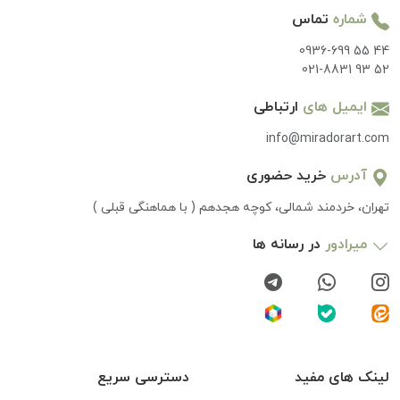
شماره
تماس
0936-699 55 44
021-8831 93 52
ایمیل های
ارتباطی
info@miradorart.com
آدرس
خرید حضوری
تهران، خردمند شمالی، کوچه هجدهم ( با هماهنگی قبلی )
میرادور
در رسانه ها
لینک های مفید
دسترسی سریع