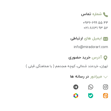
شماره
تماس
0936-699 55 44
021-8831 93 52
ایمیل های
ارتباطی
info@miradorart.com
آدرس
خرید حضوری
تهران، خردمند شمالی، کوچه هجدهم ( با هماهنگی قبلی )
میرادور
در رسانه ها