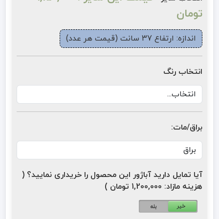
تومان
اندازه: ارتفاع 37 سانت (قیمت هر عدد)
انتخاب رنگ
براق/مات:
آیا تمایل دارید آباژور این محصول را خریداری نمایید؟ (
هزینه مازاد: 1,200,000 تومان )
خیر
بله