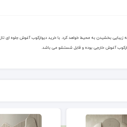
 زیبایی بخشیدن به محیط خواهد کرد. با خرید دیوارکوب آغوش جلوه ای تازه 
یوارکوب آغوش خارجی بوده و قابل شستشو می باشد.