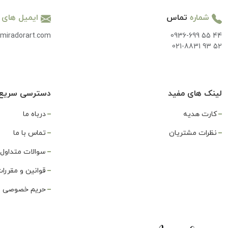
شماره
تماس
ایمیل های
miradorart.com
0936-699 55 44
021-8831 93 52
لینک های مفید
دسترسی سریع
کارت هدیه
درباه ما
نظرات مشتریان
تماس با ما
سوالات متداول
قوانین و مقررا
حریم خصوصی