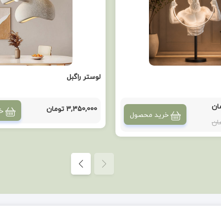
لوستر راگبل
3,350,000 تومان
خ
خرید محصول