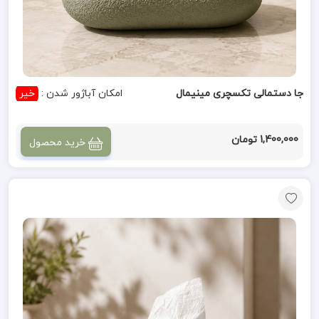
جا دستمالی تکسچری مینیمال
امکان آباژور شدن :
خیر
1,400,000 تومان
خرید محصول