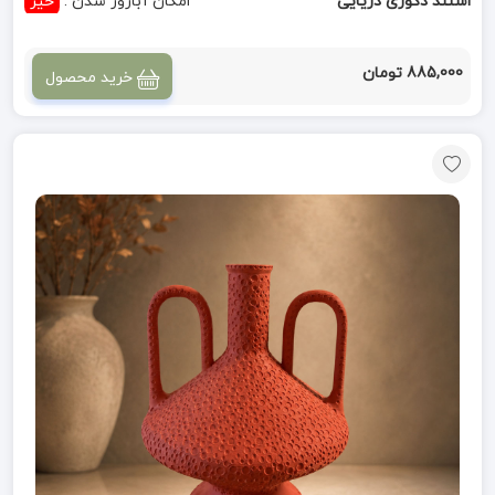
استند دکوری دریایی
امکان آباژور شدن :
خیر
885,000 تومان
خرید محصول