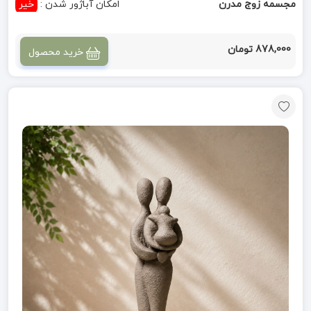
مجسمه زوج مدرن
امکان آباژور شدن :
خیر
878,000 تومان
خرید محصول