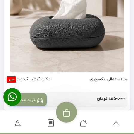
جا دستمالی تکسچری
امکان آباژور شدن :
خیر
1,550,000 تومان
خرید محصول