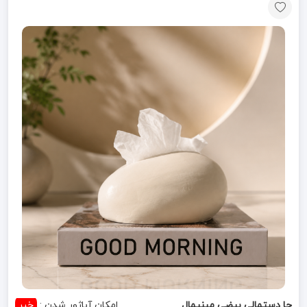
جا دستمالی بیضی مینیمال
امکان آباژور شدن :
خیر