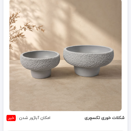
شکلات خوری تکسچری
امکان آباژور شدن :
خیر