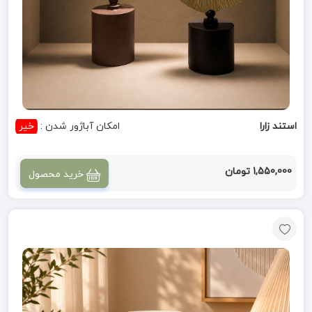
استند زارا
امکان آباژور شدن :
خیر
1,550,000 تومان
خرید محصول