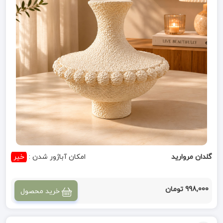
گلدان مروارید
امکان آباژور شدن :
خیر
998,000 تومان
خرید محصول