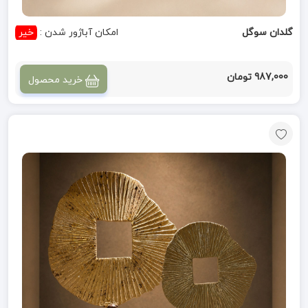
گلدان سوگل
امکان آباژور شدن :
خیر
987,000 تومان
خرید محصول