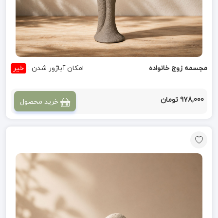
مجسمه زوج خانواده
امکان آباژور شدن :
خیر
978,000 تومان
خرید محصول